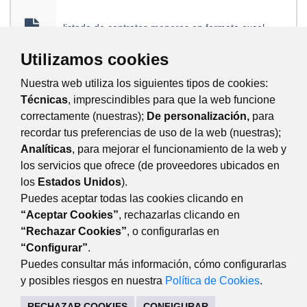
listado de contratos menores en formato excel
Utilizamos cookies
Nuestra web utiliza los siguientes tipos de cookies:
Técnicas
, imprescindibles para que la web funcione
listado de contratos menores en formato pdf
correctamente (nuestras);
De personalización,
para
recordar tus preferencias de uso de la web (nuestras);
Analíticas
, para mejorar el funcionamiento de la web y
los servicios que ofrece (de proveedores ubicados en
los
Estados Unidos
).
listado de contratos menores en formato csv
Puedes aceptar todas las cookies clicando en
“Aceptar Cookies”
, rechazarlas clicando en
“Rechazar Cookies”
, o configurarlas en
“Configurar”
.
Puedes consultar más información, cómo configurarlas
y posibles riesgos en nuestra
Política de Cookies
.
TRANSPARENCIA
Plaza Mayor, 3 28220 Majadahonda Madrid
RECHAZAR COOKIES
CONFIGURAR