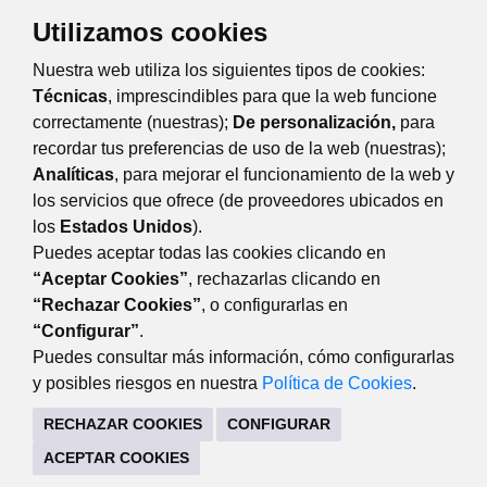
Eventos
Día
Semana
Mes
Año
Utilizamos cookies
Nuestra web utiliza los siguientes tipos de cookies:
domingo
30
noviembre
Anterior
Siguiente
Técnicas
, imprescindibles para que la web funcione
correctamente (nuestras);
De personalización,
para
recordar tus preferencias de uso de la web (nuestras);
Analíticas
, para mejorar el funcionamiento de la web y
Carteles de las actividades
los servicios que ofrece (de proveedores ubicados en
los
Estados Unidos
).
Puedes aceptar todas las cookies clicando en
“Aceptar Cookies”
, rechazarlas clicando en
“Rechazar Cookies”
, o configurarlas en
AYUNTAMIENTO DE MAJADAHONDA
“Configurar”
.
Plaza Mayor, 3 28220 Majadahonda Madrid
Puedes consultar más información, cómo configurarlas
y posibles riesgos en nuestra
Política de Cookies
.
916 349 100
916 349 106
RECHAZAR COOKIES
CONFIGURAR
CONTACTO
MAPA WEB
AVISO LEGAL
ACEPTAR COOKIES
POLÍTICA DE PRIVACIDAD
REGISTRO DE TRATAMIENTOS
ACCESIBILIDAD