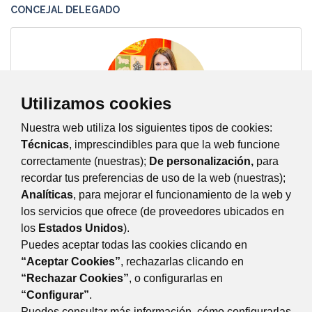
CONCEJAL DELEGADO
Utilizamos cookies
Nuestra web utiliza los siguientes tipos de cookies:
Técnicas
, imprescindibles para que la web funcione
Rocío Manzaneque Ramos (Partido
correctamente (nuestras);
De personalización,
para
recordar tus preferencias de uso de la web (nuestras);
Popular)
Analíticas
, para mejorar el funcionamiento de la web y
Contactar
los servicios que ofrece (de proveedores ubicados en
los
Estados Unidos
).
Puedes aceptar todas las cookies clicando en
“Aceptar Cookies”
, rechazarlas clicando en
“Rechazar Cookies”
, o configurarlas en
AYUNTAMIENTO DE MAJADAHONDA
“Configurar”
.
Plaza Mayor, 3 28220 Majadahonda Madrid
Puedes consultar más información, cómo configurarlas