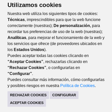
Utilizamos cookies
Nuestra web utiliza los siguientes tipos de cookies:
Técnicas
, imprescindibles para que la web funcione
Ignacio Silván González (Partido
correctamente (nuestras);
De personalización,
para
recordar tus preferencias de uso de la web (nuestras);
Poular)
Analíticas
, para mejorar el funcionamiento de la web y
Contactar
los servicios que ofrece (de proveedores ubicados en
los
Estados Unidos
).
Puedes aceptar todas las cookies clicando en
“Aceptar Cookies”
, rechazarlas clicando en
“Rechazar Cookies”
, o configurarlas en
AYUNTAMIENTO DE MAJADAHONDA
“Configurar”
.
Plaza Mayor, 3 28220 Majadahonda Madrid
Puedes consultar más información, cómo configurarlas
y posibles riesgos en nuestra
Política de Cookies
.
916 349 100
916 349 106
RECHAZAR COOKIES
CONFIGURAR
CONTACTO
MAPA WEB
AVISO LEGAL
ACEPTAR COOKIES
POLÍTICA DE PRIVACIDAD
REGISTRO DE TRATAMIENTOS
ACCESIBILIDAD