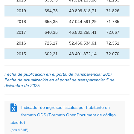
2020
655,73
47.314.135,88
72.155
2019
694,73
49.899.318,71
71.826
2018
655,35
47.044.591,29
71.785
2017
640,35
46.532.255,41
72.667
2016
725,17
52.466.534,61
72.351
2015
602,21
43.401.872,14
72.070
Fecha de publicación en el portal de transparencia: 2017
Fecha de actualización en el portal de transparencia: 5 de
diciembre de 2025
Indicador de ingresos fiscales por habitante en
formato ODS (Formato OpenDocument de código
abierto)
(ods 4,5 kB)