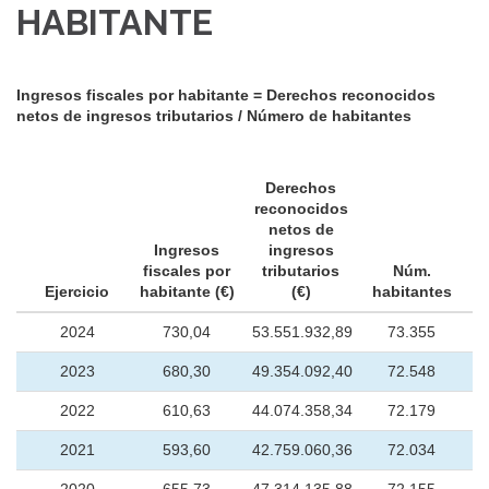
HABITANTE
Ingresos fiscales por habitante = Derechos reconocidos
netos de ingresos tributarios / Número de habitantes
Derechos
reconocidos
netos de
Ingresos
ingresos
fiscales por
tributarios
Núm.
Ejercicio
habitante (€)
(€)
habitantes
2024
730,04
53.551.932,89
73.355
2023
680,30
49.354.092,40
72.548
2022
610,63
44.074.358,34
72.179
2021
593,60
42.759.060,36
72.034