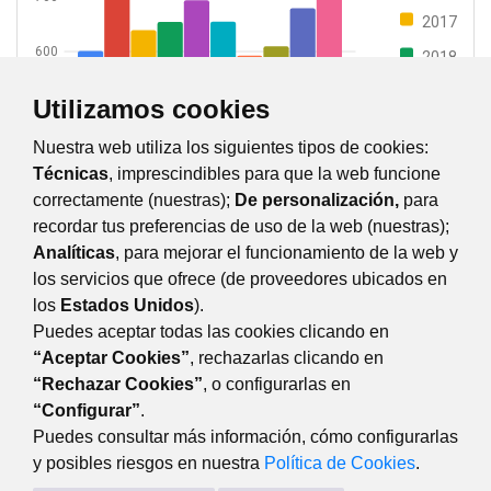
2017
600
2018
2019
Utilizamos cookies
500
2020
Nuestra web utiliza los siguientes tipos de cookies:
400
2021
Técnicas
, imprescindibles para que la web funcione
2022
correctamente (nuestras);
De personalización,
para
300
recordar tus preferencias de uso de la web (nuestras);
2023
Analíticas
, para mejorar el funcionamiento de la web y
2024
200
los servicios que ofrece (de proveedores ubicados en
los
Estados Unidos
).
100
Puedes aceptar todas las cookies clicando en
“Aceptar Cookies”
, rechazarlas clicando en
0
“Rechazar Cookies”
, o configurarlas en
“Configurar”
.
Puedes consultar más información, cómo configurarlas
y posibles riesgos en nuestra
Política de Cookies
.
TRANSPARENCIA
Plaza Mayor, 3 28220 Majadahonda Madrid