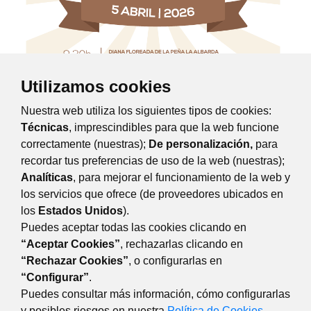
Utilizamos cookies
Nuestra web utiliza los siguientes tipos de cookies:
Fiesta del Judas 2026
Técnicas
, imprescindibles para que la web funcione
correctamente (nuestras);
De personalización,
para
Descargar PDF
recordar tus preferencias de uso de la web (nuestras);
Analíticas
, para mejorar el funcionamiento de la web y
los servicios que ofrece (de proveedores ubicados en
los
Estados Unidos
).
Puedes aceptar todas las cookies clicando en
“Aceptar Cookies”
, rechazarlas clicando en
“Rechazar Cookies”
, o configurarlas en
AYUNTAMIENTO DE MAJADAHONDA
“Configurar”
.
Plaza Mayor, 3 28220 Majadahonda Madrid
Puedes consultar más información, cómo configurarlas
y posibles riesgos en nuestra
Política de Cookies
.