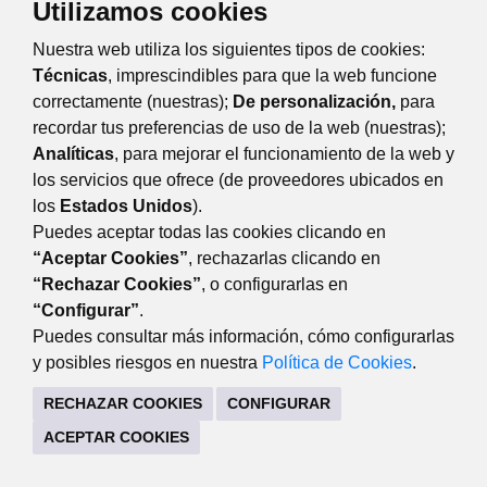
Utilizamos cookies
Nuestra web utiliza los siguientes tipos de cookies:
Técnicas
, imprescindibles para que la web funcione
correctamente (nuestras);
De personalización,
para
recordar tus preferencias de uso de la web (nuestras);
Analíticas
, para mejorar el funcionamiento de la web y
Eventos
Día
Semana
Mes
Año
los servicios que ofrece (de proveedores ubicados en
los
Estados Unidos
).
Puedes aceptar todas las cookies clicando en
TRANSPARENCIA
“Aceptar Cookies”
, rechazarlas clicando en
Plaza Mayor, 3 28220 Majadahonda Madrid
“Rechazar Cookies”
, o configurarlas en
“Configurar”
.
CONTACTO
MAPA WEB
AVISO LEGAL
Puedes consultar más información, cómo configurarlas
POLÍTICA DE PRIVACIDAD
y posibles riesgos en nuestra
Política de Cookies
.
RECHAZAR COOKIES
CONFIGURAR
ACEPTAR COOKIES