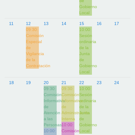
de
Gobierno
Local
11
12
13
14
15
16
17
09:30:
10:00:
Comisión
Sesión
Especial
ordinaria
de
de la
Vigilancia
Junta
de la
de
Contratación
Gobierno
Local
18
19
20
21
22
23
24
09:30:
09:30:
10:00:
Comisión
Comisión
Sesión
Informativa
Informativa
ordinaria
de
de
de la
Atención
Administración
Junta
a las
Interna
de
Personas
10:00:
Gobierno
10:00:
Comisión
Local