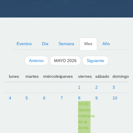
Eventos
Día
Semana
Mes
Año
Anterior
MAYO 2026
Siguiente
lunes
martes
miércoles
jueves
viernes
sábado
domingo
1
2
3
4
5
6
7
8
9
10
10:00:
Sesión
ordinaria
de la
Junta