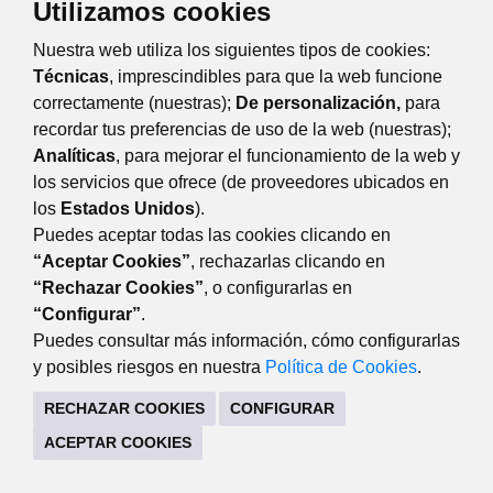
Utilizamos cookies
Nuestra web utiliza los siguientes tipos de cookies:
Técnicas
, imprescindibles para que la web funcione
correctamente (nuestras);
De personalización,
para
recordar tus preferencias de uso de la web (nuestras);
Analíticas
, para mejorar el funcionamiento de la web y
Eventos
Día
Semana
Mes
Año
los servicios que ofrece (de proveedores ubicados en
los
Estados Unidos
).
viernes
27
noviembre
Anterior
Siguiente
Puedes aceptar todas las cookies clicando en
“Aceptar Cookies”
, rechazarlas clicando en
“Rechazar Cookies”
, o configurarlas en
“Configurar”
.
TRANSPARENCIA
Puedes consultar más información, cómo configurarlas
Plaza Mayor, 3 28220 Majadahonda Madrid
y posibles riesgos en nuestra
Política de Cookies
.
CONTACTO
MAPA WEB
AVISO LEGAL
RECHAZAR COOKIES
CONFIGURAR
POLÍTICA DE PRIVACIDAD
ACEPTAR COOKIES