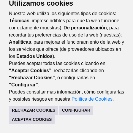
Utilizamos cookies
Nuestra web utiliza los siguientes tipos de cookies:
Técnicas
, imprescindibles para que la web funcione
correctamente (nuestras);
De personalización,
para
recordar tus preferencias de uso de la web (nuestras);
Analíticas
, para mejorar el funcionamiento de la web y
Eventos
Día
Semana
Mes
Año
los servicios que ofrece (de proveedores ubicados en
los
Estados Unidos
).
domingo
9
agosto
Anterior
Siguiente
Puedes aceptar todas las cookies clicando en
“Aceptar Cookies”
, rechazarlas clicando en
“Rechazar Cookies”
, o configurarlas en
“Configurar”
.
TRANSPARENCIA
Puedes consultar más información, cómo configurarlas
Plaza Mayor, 3 28220 Majadahonda Madrid
y posibles riesgos en nuestra
Política de Cookies
.
CONTACTO
MAPA WEB
AVISO LEGAL
RECHAZAR COOKIES
CONFIGURAR
POLÍTICA DE PRIVACIDAD
ACEPTAR COOKIES