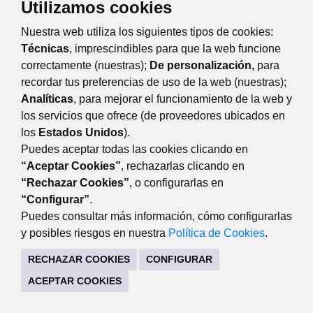
Utilizamos cookies
Nuestra web utiliza los siguientes tipos de cookies:
Técnicas
, imprescindibles para que la web funcione
correctamente (nuestras);
De personalización,
para
recordar tus preferencias de uso de la web (nuestras);
Analíticas
, para mejorar el funcionamiento de la web y
Eventos
Día
Semana
Mes
Año
los servicios que ofrece (de proveedores ubicados en
los
Estados Unidos
).
domingo
26
abril
Anterior
Siguiente
Puedes aceptar todas las cookies clicando en
“Aceptar Cookies”
, rechazarlas clicando en
“Rechazar Cookies”
, o configurarlas en
“Configurar”
.
TRANSPARENCIA
Puedes consultar más información, cómo configurarlas
Plaza Mayor, 3 28220 Majadahonda Madrid
y posibles riesgos en nuestra
Política de Cookies
.
CONTACTO
MAPA WEB
AVISO LEGAL
RECHAZAR COOKIES
CONFIGURAR
POLÍTICA DE PRIVACIDAD
ACEPTAR COOKIES