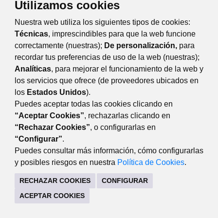
Utilizamos cookies
Nuestra web utiliza los siguientes tipos de cookies:
Técnicas
, imprescindibles para que la web funcione
correctamente (nuestras);
De personalización,
para
recordar tus preferencias de uso de la web (nuestras);
Analíticas
, para mejorar el funcionamiento de la web y
Eventos
Día
Semana
Mes
Año
los servicios que ofrece (de proveedores ubicados en
los
Estados Unidos
).
domingo
1
febrero
Anterior
Siguiente
Puedes aceptar todas las cookies clicando en
“Aceptar Cookies”
, rechazarlas clicando en
“Rechazar Cookies”
, o configurarlas en
“Configurar”
.
TRANSPARENCIA
Puedes consultar más información, cómo configurarlas
Plaza Mayor, 3 28220 Majadahonda Madrid
y posibles riesgos en nuestra
Política de Cookies
.
CONTACTO
MAPA WEB
AVISO LEGAL
RECHAZAR COOKIES
CONFIGURAR
POLÍTICA DE PRIVACIDAD
ACEPTAR COOKIES